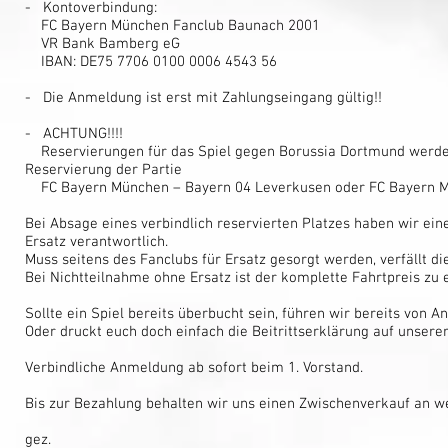
- Kontoverbindung:
FC Bayern München Fanclub Baunach 2001
VR Bank Bamberg eG
IBAN: DE75 7706 0100 0006 4543 56
- Die Anmeldung ist erst mit Zahlungseingang gültig!!
- ACHTUNG!!!!
Reservierungen für das Spiel gegen Borussia Dortmund werden 
Reservierung der Partie
FC Bayern München – Bayern 04 Leverkusen oder FC Bayern Mü
Bei Absage eines verbindlich reservierten Platzes haben wir eine W
Ersatz verantwortlich.
Muss seitens des Fanclubs für Ersatz gesorgt werden, verfällt 
Bei Nichtteilnahme ohne Ersatz ist der komplette Fahrtpreis zu e
Sollte ein Spiel bereits überbucht sein, führen wir bereits von A
Oder druckt euch doch einfach die Beitrittserklärung auf unsere
Verbindliche Anmeldung ab sofort beim 1. Vorstand.
Bis zur Bezahlung behalten wir uns einen Zwischenverkauf an we
gez.