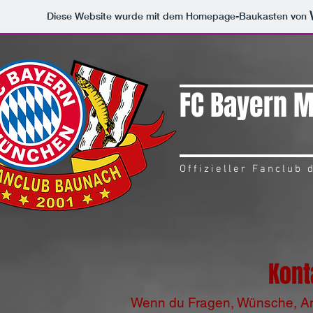
Diese Website wurde mit dem Homepage-Baukasten von
FC Bayern 
Offizieller Fanclub
Kont
Wenn du Fragen, Wünsche, Anre